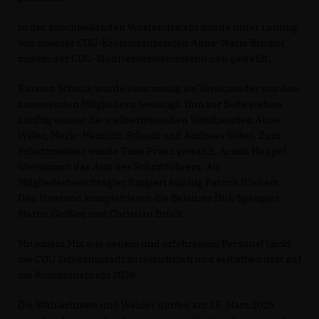
In der anschließenden Vorstandswahl wurde unter Leitung
von unserer CDU-Kreisvorsitzenden Anna-Maria Bischof
zudem der CDU-Stadtverbandsvorstand neu gewählt.
Karsten Schenk wurde einstimmig als Vorsitzender von den
anwesenden Mitgliedern bestätigt. Ihm zur Seite stehen
künftig erneut die stellvertretenden Vorsitzenden Anne
Willer, Mario-Heinrich Schenk und Andreas Göbel. Zum
Schatzmeister wurde Timo Franz gewählt, Armin Happel
übernimmt das Amt des Schriftführers. Als
Mitgliederbeauftragter fungiert künftig Patrick Wickert.
Den Vorstand komplettieren die Beisitzer Dirk Spengler,
Martin Geißler und Christian Brück.
Mit einem Mix aus neuem und erfahrenem Personal blickt
die CDU Schwalmstadt zuversichtlich und selbstbewusst auf
die Kommunalwahl 2026.
Die Wählerinnen und Wähler dürfen am 15. März 2026