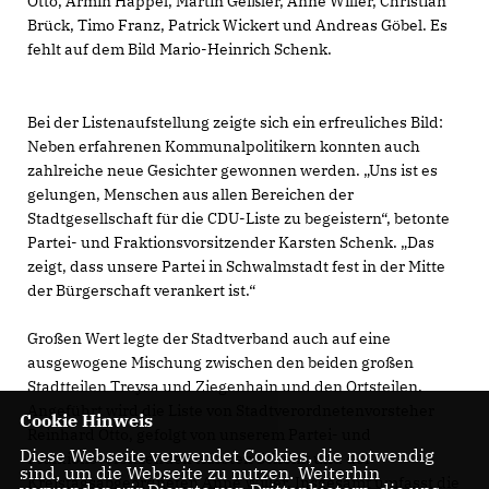
Otto, Armin Happel, Martin Geißler, Anne Willer, Christian
Brück, Timo Franz, Patrick Wickert und Andreas Göbel. Es
fehlt auf dem Bild Mario-Heinrich Schenk.
Bei der Listenaufstellung zeigte sich ein erfreuliches Bild:
Neben erfahrenen Kommunalpolitikern konnten auch
zahlreiche neue Gesichter gewonnen werden. „Uns ist es
gelungen, Menschen aus allen Bereichen der
Stadtgesellschaft für die CDU-Liste zu begeistern“, betonte
Partei- und Fraktionsvorsitzender Karsten Schenk. „Das
zeigt, dass unsere Partei in Schwalmstadt fest in der Mitte
der Bürgerschaft verankert ist.“
Großen Wert legte der Stadtverband auch auf eine
ausgewogene Mischung zwischen den beiden großen
Stadtteilen Treysa und Ziegenhain und den Ortsteilen.
Angeführt wird die Liste von Stadtverordnetenvorsteher
Cookie Hinweis
Reinhard Otto, gefolgt von unserem Partei- und
Diese Webseite verwendet Cookies, die notwendig
Fraktionsvorsitzenden Karsten Schenk und der
sind, um die Webseite zu nutzen. Weiterhin
Kreistagsabgeordneten Anne Willer. Insgesamt umfasst die