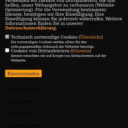
verwenden wir Dienste von Drittanbietern, die uns
Liste 36 engagierte Frauen und Männer aus allen
helfen, unser Webangebot zu verbessern (Website-
Optmierung). Für die Verwendung bestimmter
Stadtteilen und Altersgruppen.
Dienste, benötigen wir Ihre Einwilligung. Ihre
Einwilligung können Sie jederzeit widerrufen. Weitere
Die Kandidatinnen und Kandidaten der CDU Schwalmstadt
Informationen finden Sie in unserer
Datenschutzerklärung
.
zur Wahl der Stadtverordnetenversammlung:
Technisch notwendige Cookies (
Übersicht
)
1 Reinhard Otto
Die notwendigen Cookies werden allein für den
ordnungsgemäßen Gebrauch der Webseite benötigt.
Cookies von Drittanbietern (
Hinweis
)
2 Karsten Schenk
Derzeit verzichten wir auf Scripte von Drittanbietern auf der
Webseite.
3 Anne Willer
Einverstanden
4 Armin Happel
5 Christian Brück
6 Dirk Spengler
7 Timo Franz
8 Christoph Keim