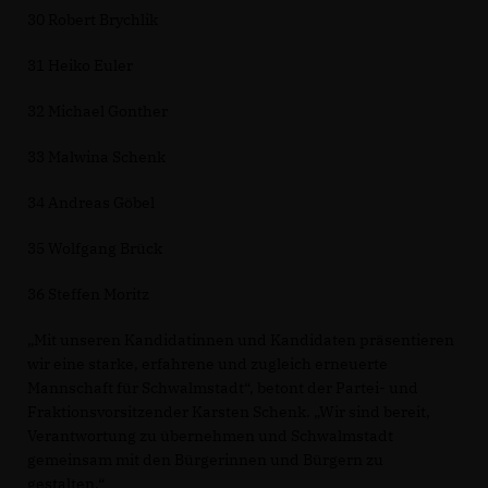
30 Robert Brychlik
31 Heiko Euler
32 Michael Gonther
33 Malwina Schenk
34 Andreas Göbel
35 Wolfgang Brück
36 Steffen Moritz
Mit unseren Kandidatinnen und Kandidaten präsentieren
wir eine starke, erfahrene und zugleich erneuerte
Mannschaft für Schwalmstadt“, betont der Partei- und
Fraktionsvorsitzender Karsten Schenk. „Wir sind bereit,
Verantwortung zu übernehmen und Schwalmstadt
gemeinsam mit den Bürgerinnen und Bürgern zu
gestalten.“