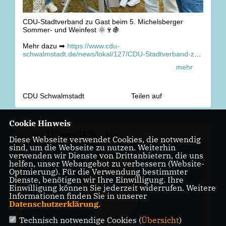
CDU-Stadtverband zu Gast beim 5. Michelsberger
Sommer- und Weinfest 🌞🍷🍇
Mehr dazu ➡
https://www.cdu-
schwalmstadt.de/news/lokal/127/CDU-Stadtverband-zu-
Gast-beim-5-Michelsberger-Sommer-und-Weinfest.html
mehr
CDU Schwalmstadt
Teilen auf
Cookie Hinweis
vor
11 Tagen 14 Stunden
Diese Webseite verwendet Cookies, die notwendig
sind, um die Webseite zu nutzen. Weiterhin
verwenden wir Dienste von Drittanbietern, die uns
helfen, unser Webangebot zu verbessern (Website-
Optmierung). Für die Verwendung bestimmter
Dienste, benötigen wir Ihre Einwilligung. Ihre
Einwilligung können Sie jederzeit widerrufen. Weitere
Informationen finden Sie in unserer
Datenschutzerklärung
.
Technisch notwendige Cookies (
Übersicht
)