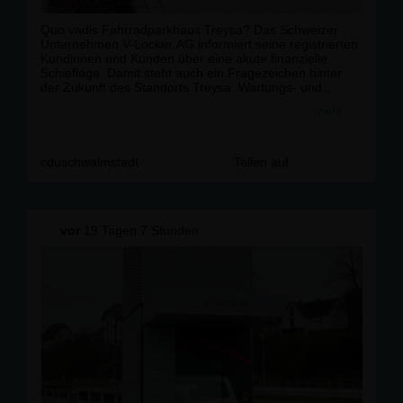
Quo vadis Fahrradparkhaus Treysa? Das Schweizer
Unternehmen V-Locker AG informiert seine registrierten
Kundinnen und Kunden über eine akute finanzielle
Schieflage. Damit steht auch ein Fragezeichen hinter
der Zukunft des Standorts Treysa. Wartungs- und
Reparaturarbeiten finden wohl nur eingeschränkt oder
mehr
gar nicht statt.
Um Klarheit zu bekommen, hat die CDU-Fraktion für die
nächste Stadtverordnetenversammlung eine
cduschwalmstadt
Teilen auf
umfangreiche Anfrage eingereicht.
Mehr dazu ➡
https://www.cdu-
schwalmstadt.de/Anfragen_p_64.html
vor
19 Tagen 7 Stunden