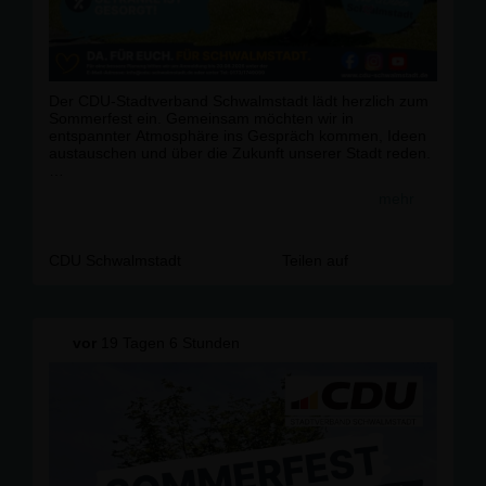
Der CDU-Stadtverband Schwalmstadt lädt herzlich zum
Sommerfest ein. Gemeinsam möchten wir in
entspannter Atmosphäre ins Gespräch kommen, Ideen
austauschen und über die Zukunft unserer Stadt reden.
📅 Freitag, 28. August 2026
mehr
🕕 ab 18:00 Uhr
📍 Minigolfanlage, Schwalmstadt-Frankenhain
Mehr dazu ➡
https://www.cdu-
CDU Schwalmstadt
Teilen auf
schwalmstadt.de/news/lokal/124/CDU-Sommerfest-
2026--Jetzt-Termin-vormerken.html
vor
19 Tagen 6 Stunden