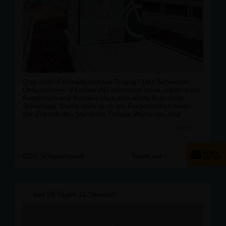
Quo vadis Fahrradparkhaus Treysa? Das Schweizer
Unternehmen V-Locker AG informiert seine registrierten
Kundinnen und Kunden über eine akute finanzielle
Schieflage. Damit steht auch ein Fragezeichen hinter
der Zukunft des Standorts Treysa. Wartungs- und
Reparaturarbeiten finden wohl nur eingeschränkt oder
mehr
gar nicht statt.
Um Klarheit zu bekommen, hat die CDU-Fraktion für die
nächste Stadtverordnetenversammlung eine
CDU Schwalmstadt
Teilen auf
umfangreiche Anfrage eingereicht.
Mehr dazu ➡
https://www.cdu-
schwalmstadt.de/Anfragen_p_64.html
vor
28 Tagen 11 Stunden