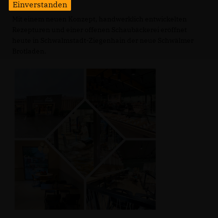
Einverstanden
Mit einem neuen Konzept, handwerklich entwickelten
Rezepturen und einer offenen Schaubäckerei eröffnet
heute in Schwalmstadt-Ziegenhain der neue Schwälmer
Brotladen.