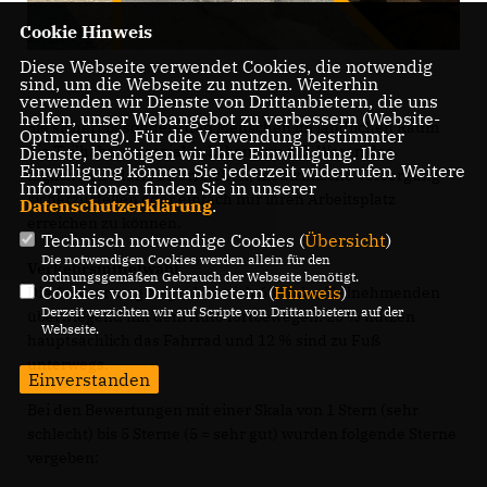
Cookie Hinweis
Diese Webseite verwendet Cookies, die notwendig
sind, um die Webseite zu nutzen. Weiterhin
verwenden wir Dienste von Drittanbietern, die uns
helfen, unser Webangebot zu verbessern (Website-
Sie sichert besonders den Menschen im ländlichen Raum
Optmierung). Für die Verwendung bestimmter
die Teilhabe am sozialen Leben, um z.B. Waren des
Dienste, benötigen wir Ihre Einwilligung. Ihre
Einwilligung können Sie jederzeit widerrufen. Weitere
täglichen Bedarfs zu erreichen, medizinische Versorgung
Informationen finden Sie in unserer
sicherzustellen oder einfach nur ihren Arbeitsplatz
Datenschutzerklärung
.
erreichen zu können.
Technisch notwendige Cookies (
Übersicht
)
Die notwendigen Cookies werden allein für den
Verkehrsmittelwahl
ordnungsgemäßen Gebrauch der Webseite benötigt.
Cookies von Drittanbietern (
Hinweis
)
Die Auswertung zeigt, dass sich 63 % der Teilnehmenden
Derzeit verzichten wir auf Scripte von Drittanbietern auf der
überwiegend mit dem Auto fortbewegen. 25 % nutzen
Webseite.
hauptsächlich das Fahrrad und 12 % sind zu Fuß
unterwegs.
Einverstanden
Bei den Bewertungen mit einer Skala von 1 Stern (sehr
schlecht) bis 5 Sterne (5 = sehr gut) wurden folgende Sterne
vergeben: