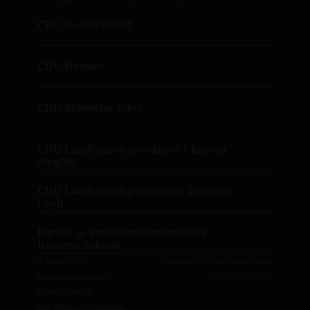
CDU Deutschland
CDU Hessen
CDU Schwalm-Eder
CDU Landtagsabgeordnete Christin
Ziegler
CDU Landtagsabgeordneter Dominik
Leyh
Partei- u. Fraktionsvorsitzender
Karsten Schenk
© 2026 CDU
Realisation: Sharkness Media
Konfirmationsstadt
GmbH & Co. KG
Schwalmstadt
Alle Rechte vorbehalten.