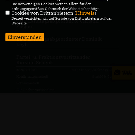
CDU Schwalm-Eder
Die notwendigen Cookies werden allein für den
ordnungsgemäßen Gebrauch der Webseite benötigt.
Cookies von Drittanbietern (
Hinweis
)
Derzeit verzichten wir auf Scripte von Drittanbietern auf der
CDU Landtagsabgeordnete Christin
Webseite.
Ziegler
Einverstanden
CDU Landtagsabgeordneter Dominik
Leyh
Partei- u. Fraktionsvorsitzender
Karsten Schenk
© 2026 CDU
Realisation: Sharkness Media
Konfirmationsstadt
GmbH & Co. KG
Schwalmstadt
Alle Rechte vorbehalten.